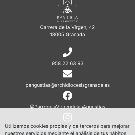
Carrera de la Virgen, 42
18005 Granada
958 22 63 93
pangustias@archidiocesisgranada.es
@ParroquiaVirgendelasAngustias
Utilizamos cookies propias y de terceros para mejorar
parroquiavirgendelasangustias
nuestros servicios mediante el análisis de tus hábitos