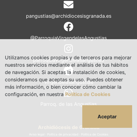
pangustias@archidiocesisgranada.es
@ParroquiaVirgendelasAngustias
Utilizamos cookies propias y de terceros para mejorar
parroquiavirgendelasangustias
nuestros servicios mediante el análisis de tus hábitos
de navegación. Si aceptas la instalación de cookies,
consideramos que aceptas su uso. Puedes obtener
virgendelasangustias
más información, o bien conocer cómo cambiar la
configuración, en nuestra
Política de Cookies
Parroq. de las Angustias
Aceptar
Archidiócesis de Granada
Aviso legal
·
Política de privacidad
·
Política de Cookies