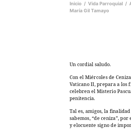
Inicio
/
Vida Parroquial
/
María Gil Tamayo
Un cordial saludo.
Con el Miércoles de Ceniza
Vaticano II, prepara a los 
celebren el Misterio Pascu
penitencia.
Tal es, amigos, la finalida
sabemos, “de ceniza”, por 
y elocuente signo de impone