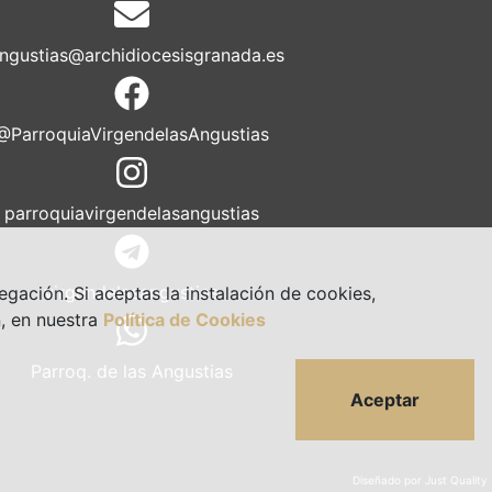
ngustias@archidiocesisgranada.es
@ParroquiaVirgendelasAngustias
parroquiavirgendelasangustias
virgendelasangustias
egación. Si aceptas la instalación de cookies,
, en nuestra
Política de Cookies
Parroq. de las Angustias
Aceptar
Diseñado por Just Quality