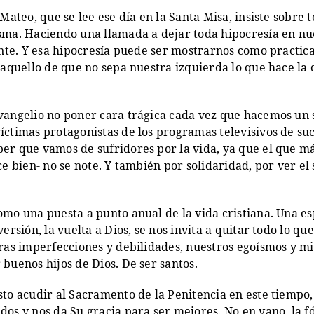
Mateo, que se lee ese día en la Santa Misa, insiste sobre 
ma. Haciendo una llamada a dejar toda hipocresía en nue
ante. Y esa hipocresía puede ser mostrarnos como practica
 aquello de que no sepa nuestra izquierda lo que hace la 
angelio no poner cara trágica cada vez que hacemos un sac
ctimas protagonistas de los programas televisivos de suc
er que vamos de sufridores por la vida, ya que el que m
ce bien- no se note. Y también por solidaridad, por ver el
mo una puesta a punto anual de la vida cristiana. Una esp
ersión, la vuelta a Dios, se nos invita a quitar todo lo q
ras imperfecciones y debilidades, nuestros egoísmos y mis
buenos hijos de Dios. De ser santos.
to acudir al Sacramento de la Penitencia en este tiempo,
os y nos da Su gracia para ser mejores. No en vano, la 